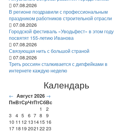
07.08.2026
В регионе поздравили с профессиональным
праздником работников строительной отрасли
07.08.2026
Городской фестиваль «Уводьфест» в этом году
посвятят 155-летию Иванова
07.08.2026
Связующая нить с большой страной
07.08.2026
Треть россиян сталкивается с дипфейками в
интернете каждую неделю
Календарь
←
Август 2026
→
Пн
Вт
Ср
Чт
Пт
Сб
Вс
1
2
3
4
5
6
7
8
9
10
11
12
13
14
15
16
17
18
19
20
21
22
23