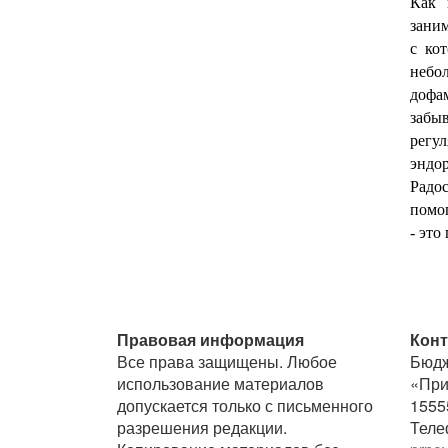
Как 
заним
с ко
небо
дофа
забыв
регу
эндо
Радос
помог
- это
Правовая информация
Конт
Все права защищены. Любое
Бюдж
использование материалов
«При
допускается только с письменного
1555
разрешения редакции.
Телеф