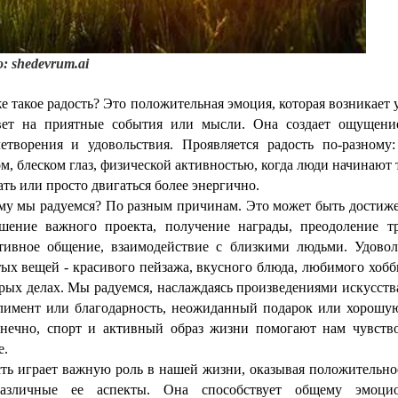
о:
shedevrum.ai
е такое радость? Это положительная эмоция, которая возникает 
вет на приятные события или мысли. Она создает ощущение
летворения и удовольствия. Проявляется радость по-разному:
м, блеском глаз, физической активностью, когда люди начинают 
ть или просто двигаться более энергично.
му мы радуемся? По разным причинам. Это может быть достиже
ршение важного проекта, получение награды, преодоление тр
тивное общение, взаимодействие с близкими людьми. Удовол
ых вещей - красивого пейзажа, вкусного блюда, любимого хобб
рых делах. Мы радуемся, наслаждаясь произведениями искусств
лимент или благодарность, неожиданный подарок или хорошую
онечно, спорт и активный образ жизни помогают нам чувство
е.
сть играет важную роль в нашей жизни, оказывая положительно
азличные ее аспекты. Она способствует общему эмоцио