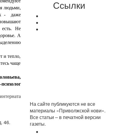
омендуют
Ссылки
бя людьми,
их - даже
повышают
 есть. Не
доровье. А
ыделению
т и тепло,
йтесь чаще
оловьева,
-психолог
интерната
На сайте публикуются не все
материалы «Приволжской нови».
Все статьи – в печатной версии
. 46.
газеты.