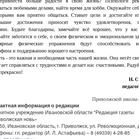
привнести больше радости в свою жизнь? Психологи рек
аться любимыми делами, найти время для хобби. Окружайте се
торыми вам приятно общаться. Ставьте цели и достигайте 
льшие достижения приносят чувство удовлетворения, 
мин. Будьте благодарны, замечайте всё хорошее, что у вас
айте заботится о себе, о своем физическом и эмоциональном з
лярные физические упражнения будут способствовать в
рфина и поддержанию хорошего настроения.
ть - это важная и необходимая часть нашей жизни. Она несёт све
ает справляться с трудностями и делает нас счастливыми. Раду
 прекрасно!
Н. С
педагог
Приволжской школы-
актная информация о редакции
етное учреждение Ивановской области "Редакция газеты
волжская новь»
50, Ивановская область, г. Приволжск, ул. Революционная, д
оны: гл. редактор (И. Л. Астафьева) – 8 (49339) 4-28-85