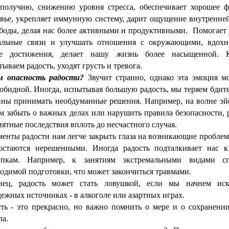
ополучию, снижению уровня стресса, обеспечивает хорошее ф
овье, укрепляет иммунную систему, дарит ощущение внутренней
ободы, делая нас более активными и продуктивными. Помогает 
альные связи и улучшать отношения с окружающими, вдохн
е достижения, делает нашу жизнь более насыщенной. 
ываем радость, уходят грусть и тревога.
м опасность радости?
Звучит странно, однако эта эмоция м
обидной. Иногда, испытывая большую радость, мы теряем бдит
нны принимать необдуманные решения. Например, на волне э
 забыть о важных делах или нарушить правила безопасности, р
ятные последствия вплоть до несчастного случая.
енты радости нам легче закрыть глаза на возникающие проблем
остаются нерешенными. Иногда радость подталкивает нас 
упкам. Например, к занятиям экстремальными видами сп
одимой подготовки, что может закончиться травмами.
нец, радость может стать ловушкой, если мы начнем ис
ежных источниках - в алкоголе или азартных играх.
сть - это прекрасно, но важно помнить о мере и о сохранении
ла.