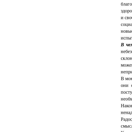
благ
здор
и св
соци
новы
испыт
В че
небез
скло
можем
непри
В мом
они 
пост
необх
Нако
ненад
Радо
смыс