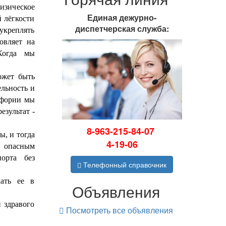
изическое
Единая дежурно-
 лёгкости
диспетчерская служба:
укреплять
овляет на
Когда мы
ожет быть
ельность и
йфории мы
езультат -
8-963-215-84-07
ы, и тогда
4-19-06
к опасным
орта без
Телефонный справочник
кать ее в
Объявления
 здравого
Посмотреть все объявления