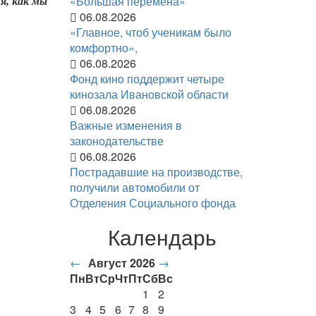
«Большая перемена»
я, как мы
06.08.2026
«Главное, чтоб ученикам было
комфортно»,
06.08.2026
Фонд кино поддержит четыре
кинозала Ивановской области
06.08.2026
Важные изменения в
законодательстве
06.08.2026
Пострадавшие на производстве,
получили автомобили от
Отделения Социального фонда
Календарь
←
Август 2026
→
Пн
Вт
Ср
Чт
Пт
Сб
Вс
1
2
3
4
5
6
7
8
9