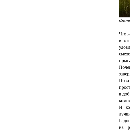
Фот
Что ж
в от
удов
смехо
прыга
Поче
заве
Пози
прост
в доб
комп
И, к
лучш
Радо
на р