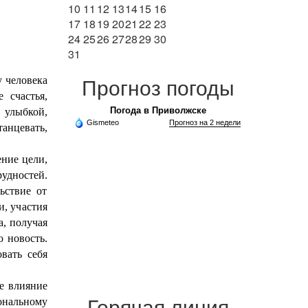
10
11
12
13
14
15
16
17
18
19
20
21
22
23
24
25
26
27
28
29
30
31
Прогноз погоды
у человека
 счастья,
Погода в Приволжске
 улыбкой,
Gismeteo
Прогноз на 2 недели
танцевать,
ние цели,
удностей.
ьствие от
и, участия
а, получая
 новость.
вать себя
е влияние
Горячая линия
нальному