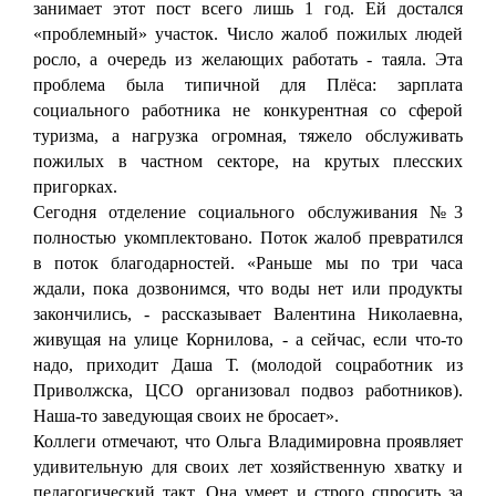
занимает этот пост всего лишь 1 год. Ей достался
«проблемный» участок. Число жалоб пожилых людей
росло, а очередь из желающих работать - таяла. Эта
проблема была типичной для Плёса: зарплата
социального работника не конкурентная со сферой
туризма, а нагрузка огромная, тяжело обслуживать
пожилых в частном секторе, на крутых плесских
пригорках.
Сегодня отделение социального обслуживания №3
полностью укомплектовано. Поток жалоб превратился
в поток благодарностей. «Раньше мы по три часа
ждали, пока дозвонимся, что воды нет или продукты
закончились, - рассказывает Валентина Николаевна,
живущая на улице Корнилова, - а сейчас, если что-то
надо, приходит Даша Т. (молодой соцработник из
Приволжска, ЦСО организовал подвоз работников).
Наша-то заведующая своих не бросает».
Коллеги отмечают, что Ольга Владимировна проявляет
удивительную для своих лет хозяйственную хватку и
педагогический такт. Она умеет и строго спросить за