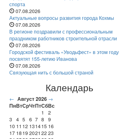
спорта
07.08.2026
Актуальные вопросы развития города Кохмы
07.08.2026
В регионе поздравили с профессиональным
праздником работников строительной отрасли
07.08.2026
Городской фестиваль «Уводьфест» в этом году
посвятят 155-летию Иванова
07.08.2026
Связующая нить с большой страной
Календарь
←
Август 2026
→
Пн
Вт
Ср
Чт
Пт
Сб
Вс
1
2
3
4
5
6
7
8
9
10
11
12
13
14
15
16
17
18
19
20
21
22
23